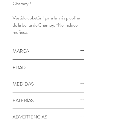
Chamoy!!
Vestido coketón! para la más picolina
de la bolita de Chamoy. *No incluye
muñeca.
MARCA
Distroller
EDAD
3+ años
MEDIDAS
Alto: 2.00 cm
BATERÍAS
Largo: 13.50 cm
Ancho: 17.00 cm
No requiere
ADVERTENCIAS
Advertencia: Este producto contiene