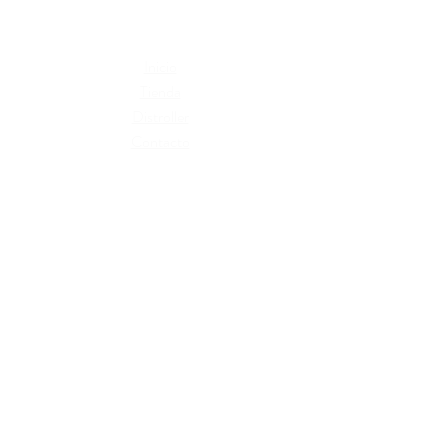
Se recomienda limpiar con un paño
húmedo, no usar detergentes ni
blanqueadores
Inicio
Tienda
Distroller
Contacto
Términos y condiciones
Cambios y devoluciones
Políticas de privacidad
Libro de reclamaciones