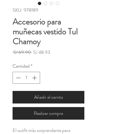
SKU: 978189
Accesorio para
muñecas vestido Tul
Chamoy
Precio
Precio
 S/ 69.90 
S/ 48.93
de
oferta
Cantidad
*
Añadir al carrito
Realizar compra
El outfit más sorprendente para