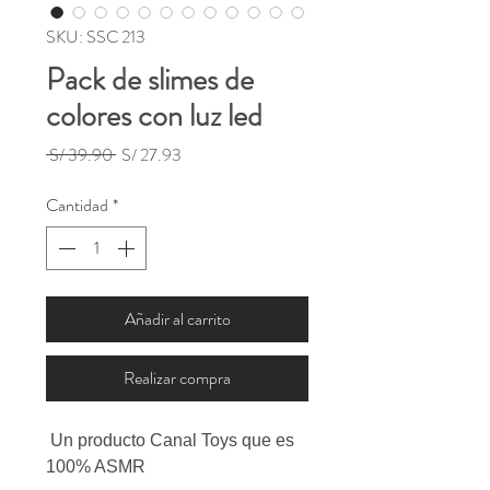
SKU: SSC 213
Pack de slimes de
colores con luz led
Precio
Precio
 S/ 39.90 
S/ 27.93
de
oferta
Cantidad
*
Añadir al carrito
Realizar compra
Un producto Canal Toys que es
100% ASMR