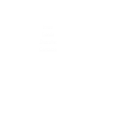
Inicio
Tienda
Distroller
Contacto
Términos y condiciones
Cambios y devoluciones
Políticas de privacidad
Libro de reclamaciones