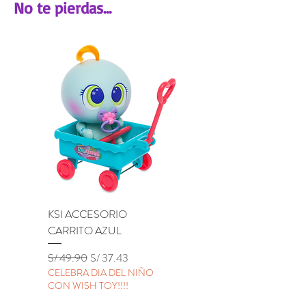
No te pierdas...
Profundidad: 3.8 cm
KSI ACCESORIO
KSI ACCESORIO BU
CARRITO AZUL
LILA
Precio
Precio de oferta
Precio
S/ 49.90
S/ 37.43
S/ 49.90
CELEBRA DIA DEL NIÑO
CELEBRA DIA DEL NIÑ
CON WISH TOY!!!!
CON WISH TOY!!!!