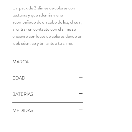
Un pack de 3 slimes de colores con
texturas y que además viene
acompañado de un cubo de luz, el cual,
al entrar en contacto con el slime se
encienre con luces de colores dando un
look cósmico y brillante a tu slime.
MARCA
Canal Toys
EDAD
6+ años
BATERÍAS
No requiere
MEDIDAS
Alto: 22.4 cm
Ancho: 22.4 cm