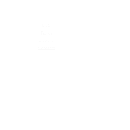
blanqueadores
Inicio
Tienda
Distroller
Contacto
Términos y condiciones
Cambios y devoluciones
Políticas de privacidad
Libro de reclamaciones