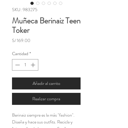
SKU: 983275
Muñeca Berinaiz Teen
Toker
Precio
S/ 169.00
Cantidad
*
Añadir al carrito
Realizar compra
Berinaiz siempre es la más "fashion".
Diseña y hace sus outfits. Recicla y