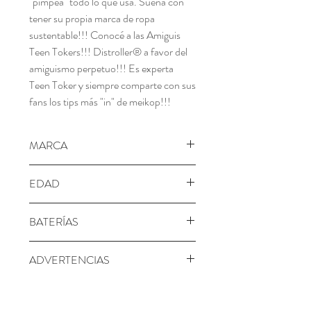
"pimpea" todo lo que usa. Sueña con
tener su propia marca de ropa
sustentable!!! Conocé a las Amiguis
Teen Tokers!!! Distroller® a favor del
amiguismo perpetuo!!! Es experta
Teen Toker y siempre comparte con sus
fans los tips más "in" de meikop!!!
MARCA
Distroller
EDAD
3+ años
BATERÍAS
No requiere
ADVERTENCIAS
Advertencia: Este producto contiene
piezas pequeñas que pueden causar