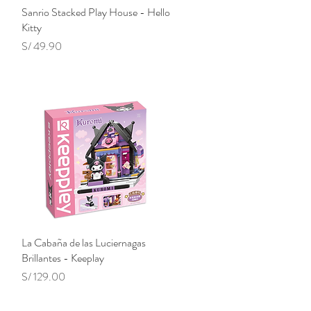
Sanrio Stacked Play House - Hello
Vista rápida
Kitty
Precio
S/ 49.90
La Cabaña de las Luciernagas
Vista rápida
Brillantes - Keeplay
Precio
S/ 129.00