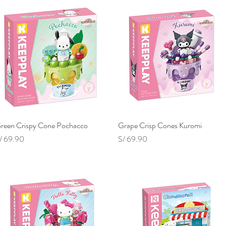
reen Crispy Cone Pochacco
Vista rápida
Grape Crisp Cones Kuromi
Vista rápida
recio
Precio
/ 69.90
S/ 69.90