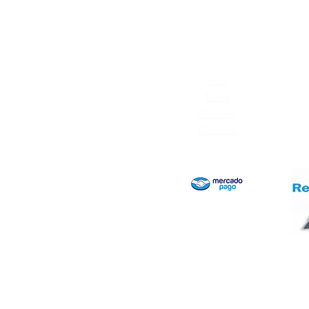
Inicio
Térm
Tienda
Cambi
Distroller
Polí
Contacto
Libr