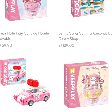
resa Hello Kitty Cono de Helado
Vista rápida
Sanrio Series Summer Coconut Ic
Vista rápida
rmable
Desert Shop
recio
Precio
/ 69.90
S/ 129.00