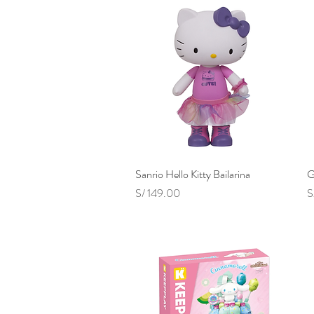
Sanrio Hello Kitty Bailarina
Vista rápida
G
Precio
P
S/ 149.00
S