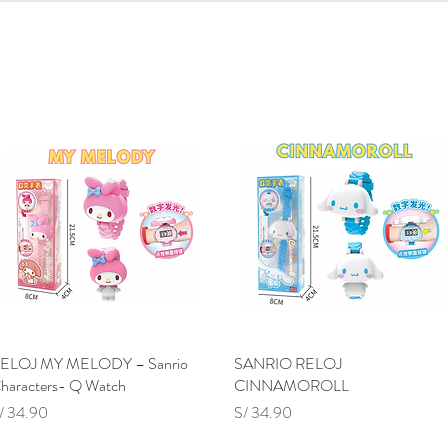
lidades
Distroller
Regreso a clases
Juguetes
Out
ELOJ MY MELODY – Sanrio
Vista rápida
SANRIO RELOJ
Vista rápida
haracters- Q Watch
CINNAMOROLL
recio
Precio
/ 34.90
S/ 34.90