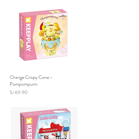
Orange Crispy Cone -
Vista rápida
Pompompurin
Precio
S/ 69.90