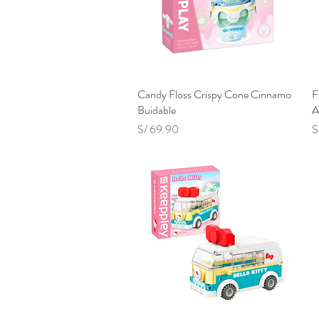
Candy Floss Crispy Cone Cinnamo
Vista rápida
F
Buidable
A
Precio
P
S/ 69.90
S