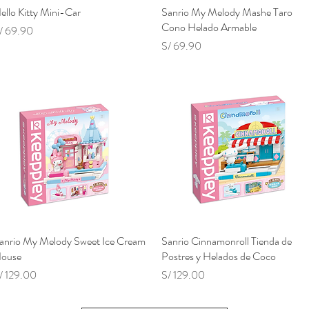
ello Kitty Mini-Car
Vista rápida
Sanrio My Melody Mashe Taro
Vista rápida
Cono Helado Armable
recio
/ 69.90
Precio
S/ 69.90
anrio My Melody Sweet Ice Cream
Vista rápida
Sanrio Cinnamonroll Tienda de
Vista rápida
ouse
Postres y Helados de Coco
recio
Precio
/ 129.00
S/ 129.00