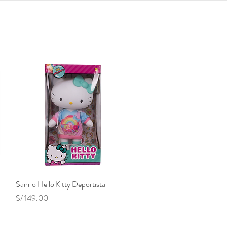
let
Iniciar sesión
Sanrio Hello Kitty Deportista
Vista rápida
Precio
S/ 149.00