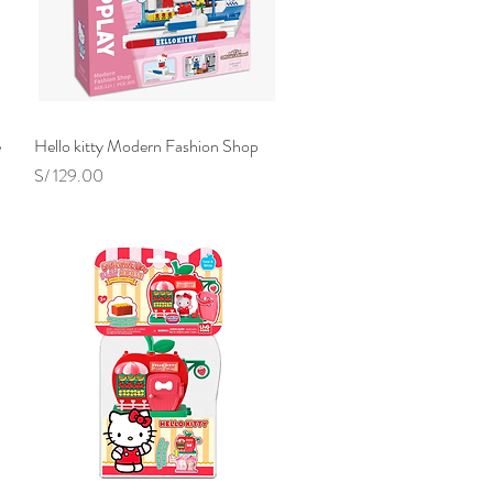
e
Hello kitty Modern Fashion Shop
Vista rápida
Precio
S/ 129.00