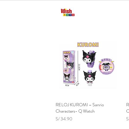
Inicio
Manua
RELOJ KUROMI – Sanrio
Vista rápida
R
Characters- Q Watch
C
Precio
P
S/ 34.90
S