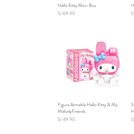
Hello Kitty Mini-Bus
Vista rápida
H
Precio
P
S/ 69.90
S
Figura Armable Hello Kitty & My
Vista rápida
S
MelodyFriends
H
Precio
P
S/ 49.90
S