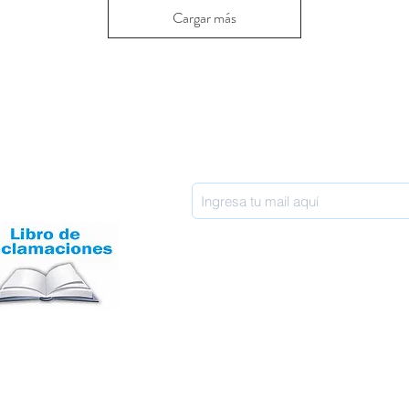
Cargar más
inos y condiciones
Razón Social: Wish T Perú SAC
RUC: 20603894210
os y devoluciones
ticas de privacidad
Únete a nuestra lista de correos
o de reclamaciones
Síguenos