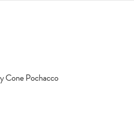
let
Iniciar sesión
py Cone Pochacco