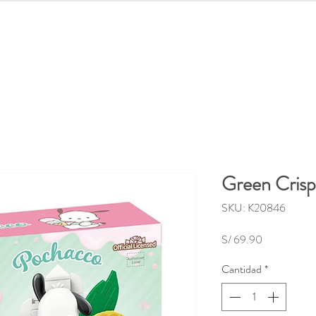
lidades
Distroller
Regreso a clases
Juguetes
Out
Green Cris
SKU: K20846
Precio
S/ 69.90
Cantidad
*