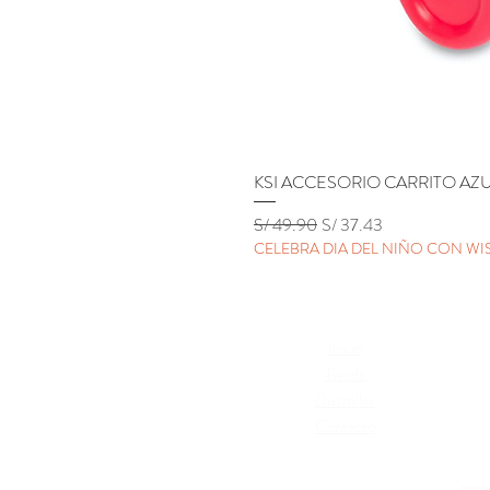
KSI ACCESORIO CARRITO AZ
Precio
Precio de oferta
S/ 49.90
S/ 37.43
CELEBRA DIA DEL NIÑO CON WIS
Inicio
Térm
Tienda
Cambi
Distroller
Polí
Contacto
Libr