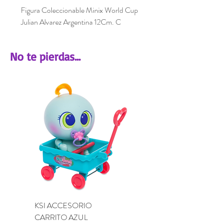
Figura Coleccionable Minix World Cup
Julian Alvarez Argentina 12Cm. C
No te pierdas...
KSI ACCESORIO
KSI ACCESORIO BU
CARRITO AZUL
LILA