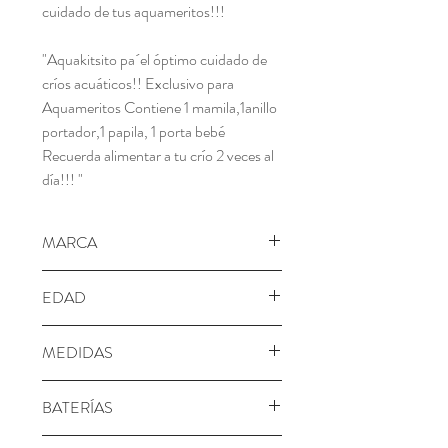
cuidado de tus aquameritos!!!
"Aquakitsito pa´el óptimo cuidado de
críos acuáticos!! Exclusivo para
Aquameritos Contiene 1 mamila,1anillo
portador,1 papila, 1 porta bebé
Recuerda alimentar a tu crío 2 veces al
día!!! "
MARCA
Distroller
EDAD
3+ años
MEDIDAS
Alto21.60 cm
BATERÍAS
Largo23.00 cm
Ancho3.50 cm
No requiere