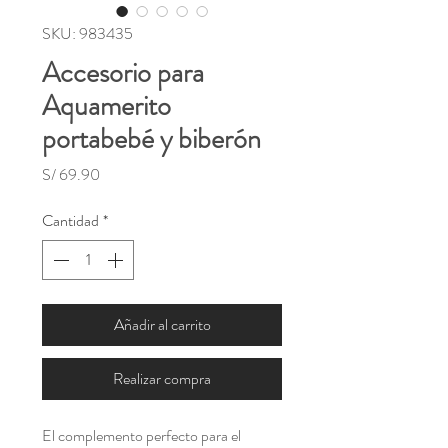
SKU: 983435
Accesorio para
Aquamerito
portabebé y biberón
Precio
S/ 69.90
Cantidad
*
Añadir al carrito
Realizar compra
El complemento perfecto para el