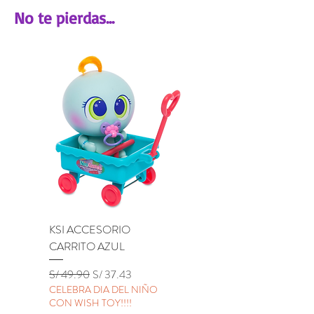
No te pierdas...
KSI ACCESORIO
KSI ACCESORIO BU
CARRITO AZUL
LILA
Precio
Precio de oferta
Precio
S/ 49.90
S/ 37.43
S/ 49.90
CELEBRA DIA DEL NIÑO
CELEBRA DIA DEL NIÑ
CON WISH TOY!!!!
CON WISH TOY!!!!