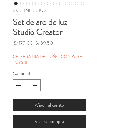
SKU: INF 001US
Set de aro de luz
Studio Creator
Precio
Precio
 S/ 179.00 
S/ 89.50
de
oferta
CELEBRA DIA DEL NIÑO CON WISH
TOYS!!!
Cantidad
*
Añadir al carrito
Realizar compra