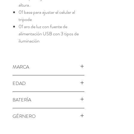
altura.
01 base para ajustar el celular al
tripode
01 aro de luz con fuente de
alimentación USB con 3 tipos de
iluminación
MARCA
Canal Toys
EDAD
8+ años
BATERÍA
No requiere
GÉRNERO
Unisex