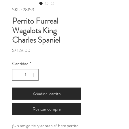
SKU: 28159
Perrito Furreal
Wagalots King
Charles Spaniel
Precio
S/ 129.00
Cantidad
*
Añadir al carrito
Realizar compra
¡Un amigo fiel y adorable! Este perrito