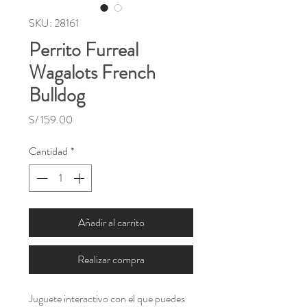
SKU: 28161
Perrito Furreal
Wagalots French
Bulldog
Precio
S/ 159.00
Cantidad
*
Añadir al carrito
Realizar compra
Juguete interactivo con el que puedes