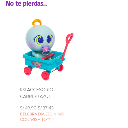
No te pierdas...
Profundidad: 6 cm
KSI ACCESORIO
KSI ACCESORIO BU
CARRITO AZUL
LILA
Precio
Precio de oferta
Precio
S/ 49.90
S/ 37.43
S/ 49.90
CELEBRA DIA DEL NIÑO
CELEBRA DIA DEL NIÑ
CON WISH TOY!!!!
CON WISH TOY!!!!