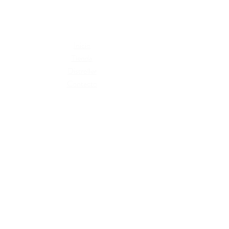
Inicio
Tienda
Distroller
Contacto
Términos y condiciones
Cambios y devoluciones
Políticas de privacidad
Libro de reclamaciones