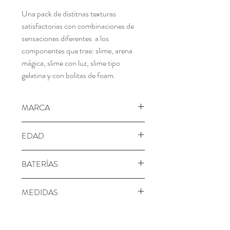
Una pack de distitnas texturas
satisfactorias con combinaciones de
sensaciones diferentes a los
componentes que trae: slime, arena
mágica, slime con luz, slime tipo
gelatina y con bolitas de foam.
MARCA
Canal Toys
EDAD
6+ años
BATERÍAS
No requiere
MEDIDAS
Alto: 35 cm
Ancho: 31 cm