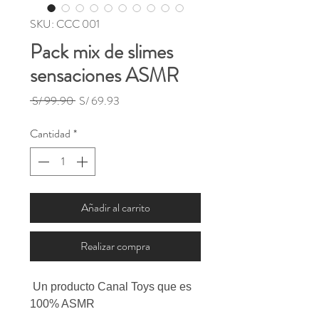
SKU: CCC 001
Pack mix de slimes
sensaciones ASMR
Precio
Precio
 S/ 99.90 
S/ 69.93
de
oferta
Cantidad
*
Añadir al carrito
Realizar compra
Un producto Canal Toys que es
100% ASMR