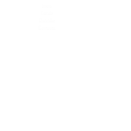
blanqueadores
Inicio
Tienda
Distroller
Contacto
Términos y condiciones
Cambios y devoluciones
Políticas de privacidad
Libro de reclamaciones
Razón Social: Wish T Perú SAC