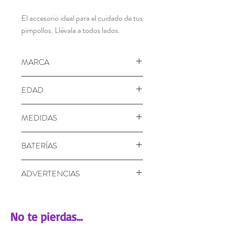
El accesorio ideal para el cuidado de tus
pimpollos. Llévala a todos lados.
MARCA
Distroller
EDAD
3+ años
MEDIDAS
Alto: 18.00 cm
BATERÍAS
Largo: 24.00 cm
Ancho: 6.00 cm
No requiere
ADVERTENCIAS
Advertencia: Este producto contiene
piezas pequeñas que pueden causar
No te pierdas...
asfixia. No conviene para niños