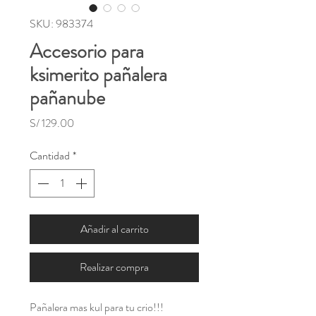
SKU: 983374
Accesorio para
ksimerito pañalera
pañanube
Precio
S/ 129.00
Cantidad
*
Añadir al carrito
Realizar compra
Pañalera mas kul para tu crio!!!