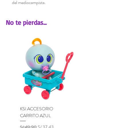
del mediocampista.
No te pierdas...
KSI ACCESORIO
KSI ACCESORIO BU
CARRITO AZUL
LILA
Precio
Precio de oferta
Precio
S/ 49.90
S/ 37.43
S/ 49.90