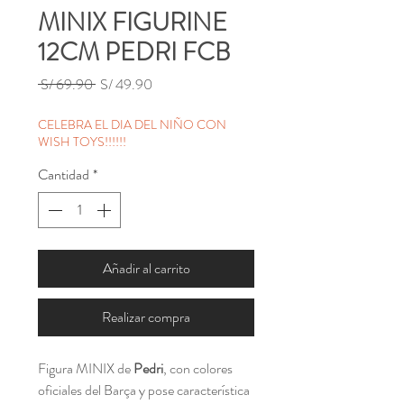
MINIX FIGURINE
12CM PEDRI FCB
Precio
Precio
 S/ 69.90 
S/ 49.90
de
oferta
CELEBRA EL DIA DEL NIÑO CON
WISH TOYS!!!!!!
Cantidad
*
Añadir al carrito
Realizar compra
Figura MINIX de
Pedri
, con colores
oficiales del Barça y pose característica