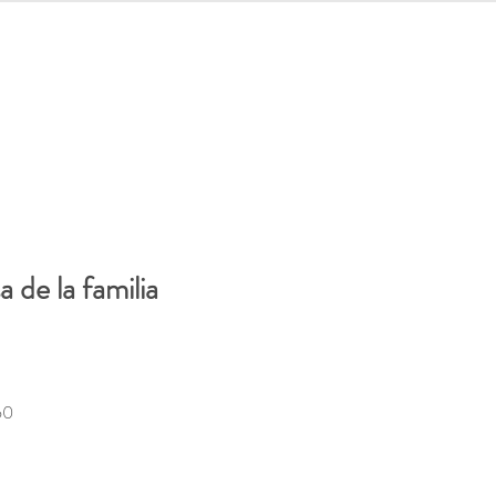
let
Iniciar sesión
 de la familia
Precio
60
de
oferta