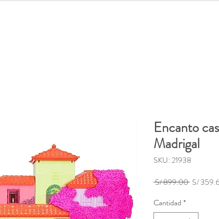
lidades
Distroller
Regreso a clases
Juguetes
Out
Encanto casa
Madrigal
SKU: 21938
Precio
 S/ 899.00 
S/ 359.
Cantidad
*