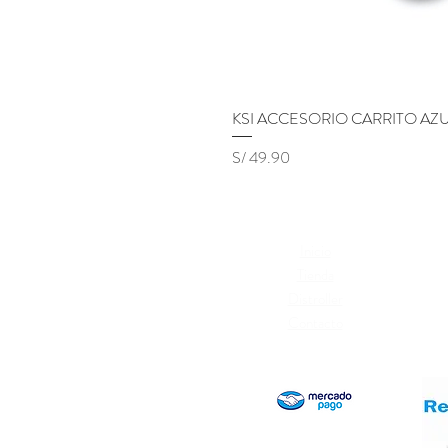
KSI ACCESORIO CARRITO AZ
Precio
S/ 49.90
Inicio
Térm
Tienda
Cambi
Distroller
Polí
Contacto
Libr