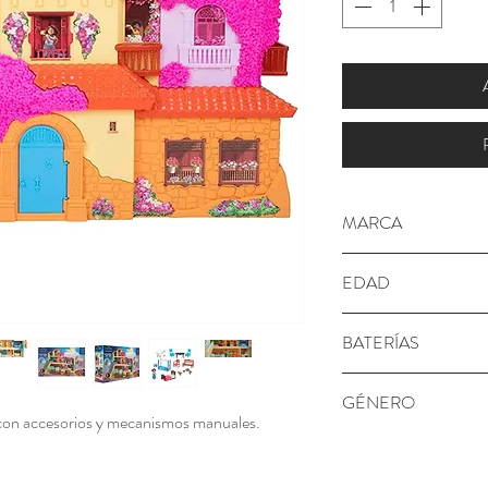
MARCA
Encanto
EDAD
3+ años
BATERÍAS
No requiere
GÉNERO
al con accesorios y mecanismos manuales.
Niña