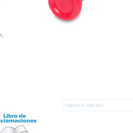
UL
inos y condiciones
Razón Social: Wish T Perú SAC
RUC: 20603894210
os y devoluciones
ticas de privacidad
Únete a nuestra lista de correos
o de reclamaciones