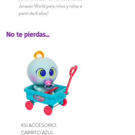
Jurassic World para niños y niñas a
partir de 4 años!
No te pierdas...
KSI ACCESORIO
KSI ACCESORIO BU
CARRITO AZUL
LILA