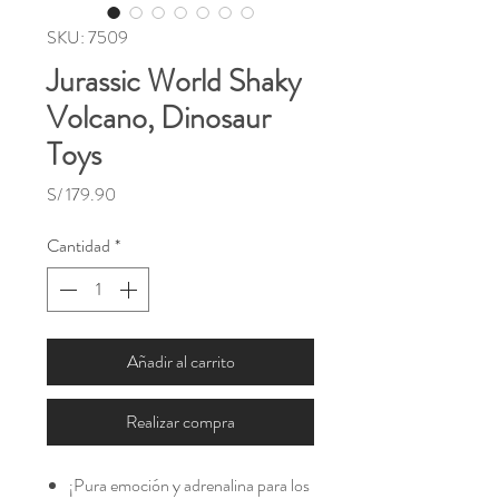
SKU: 7509
Jurassic World Shaky
Volcano, Dinosaur
Toys
Precio
S/ 179.90
Cantidad
*
Añadir al carrito
Realizar compra
¡Pura emoción y adrenalina para los