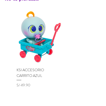
KSI ACCESORIO
KSI ACCESORIO BU
CARRITO AZUL
LILA
Precio
Precio
S/ 49.90
S/ 49.90