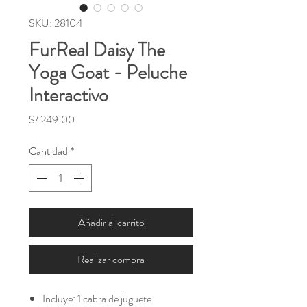
SKU: 28104
FurReal Daisy The
Yoga Goat - Peluche
Interactivo
Precio
S/ 249.00
Cantidad
*
Añadir al carrito
Realizar compra
Incluye: 1 cabra de juguete