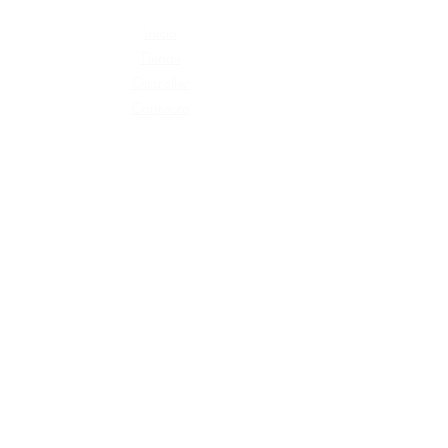
Inicio
Tienda
Distroller
Contacto
Términos y condiciones
Cambios y devoluciones
Políticas de privacidad
Libro de reclamaciones
Razón Social: Wish T Perú SAC