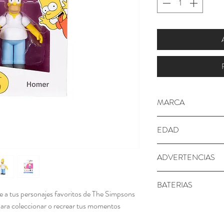
MARCA
LOS SIMPSONS
EDAD
+ 4 años
ADVERTENCIAS
¡ADVERTENCIA!Adverte
BATERIAS
pequeñas. No apto pa
e a tus personajes favoritos de The Simpsons
No requiere
para coleccionar o recrear tus momentos