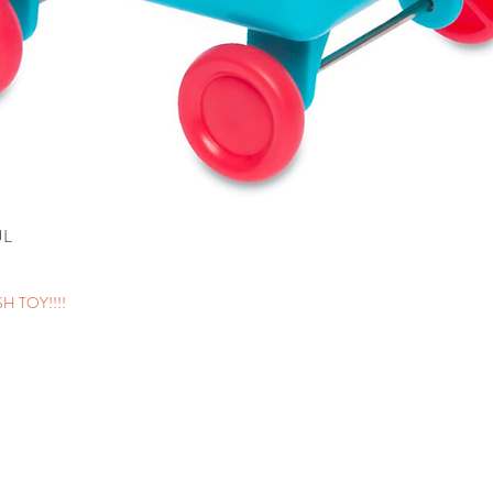
UL
H TOY!!!!
inos y condiciones
Razón Social: Wish T Perú SAC
RUC: 20603894210
os y devoluciones
ticas de privacidad
Únete a nuestra lista de correos
o de reclamaciones