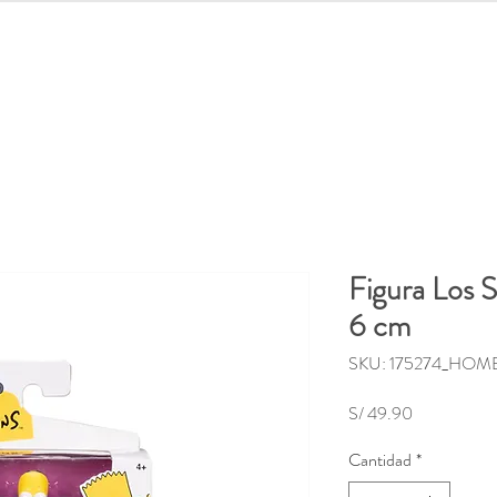
lidades
Distroller
Regreso a clases
Juguetes
Out
Figura Los 
6 cm
SKU: 175274_HO
Precio
S/ 49.90
Cantidad
*