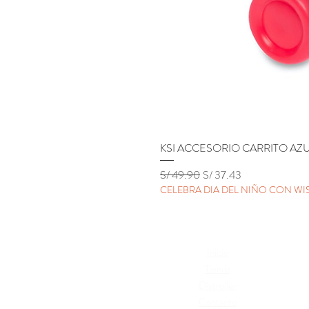
KSI ACCESORIO CARRITO AZ
Precio
Precio de oferta
S/ 49.90
S/ 37.43
CELEBRA DIA DEL NIÑO CON WIS
Inicio
Térm
Tienda
Cambi
Distroller
Polí
Contacto
Libr