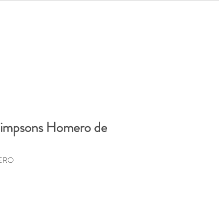
let
Iniciar sesión
Simpsons Homero de
MERO