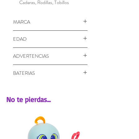
Caderas, Rodillas, Tobillos
MARCA
LOS SIMPSONS
EDAD
+ 4 años
ADVERTENCIAS
¡ADVERTENCIA!Advertencia: Peligro
BATERIAS
de asfixia - Piezas pequeñas. No apto
para niños menores de 3 años.
No requiere
No te pierdas...