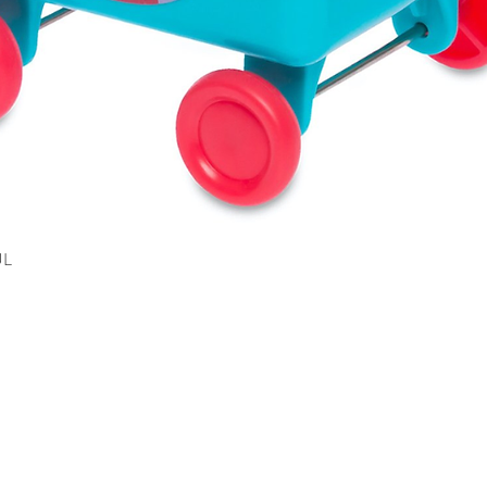
UL
inos y condiciones
Razón Social: Wish T Perú SAC
RUC: 20603894210
os y devoluciones
ticas de privacidad
Únete a nuestra lista de correos
o de reclamaciones