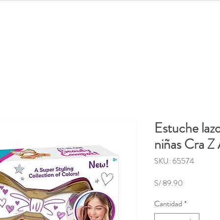
lidades
Distroller
Regreso a clases
Juguetes
Out
Estuche lazo
niñas Cra Z 
SKU: 65574
Precio
S/ 89.90
Cantidad
*