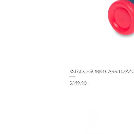
KSI ACCESORIO CARRITO AZ
Precio
S/ 49.90
Inicio
Térm
Tienda
Cambi
Distroller
Polí
Contacto
Libr