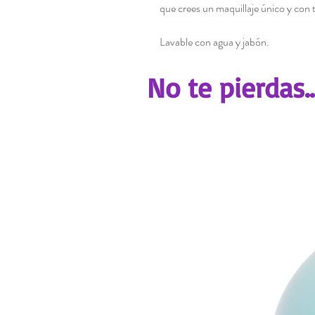
que crees un maquillaje único y con t
Lavable con agua y jabón.
No te pierdas..