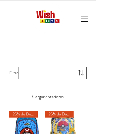
Contáctanos escribiendo a
contacto@wishtoys.com.pe
Filtro
Cargar anteriores
25% de Descuento
25% de Descuento