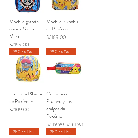
Mochila grande
Mochila Pikachu
celeste Super
de Pokémon
Mario
Precio
S/ 189.00
Precio
S/ 199.00
25% de Descuento
25% de Descuento
Lonchera Pikachu
Cartuchera
de Pokémon
Pikachu y sus
amigos de
Precio
S/ 109.00
Pokémon
Precio
Precio de oferta
S/ 49.90
S/ 34.93
25% de Descuento
25% de Descuento