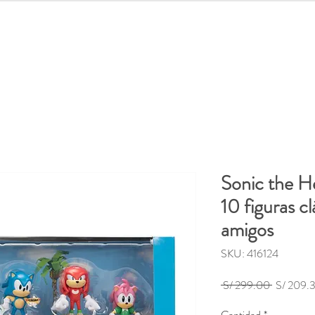
lidades
Distroller
Regreso a clases
Juguetes
Out
Sonic the 
10 figuras cl
amigos
SKU: 416124
Precio
 S/ 299.00 
S/ 209.
Cantidad
*