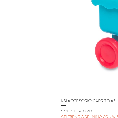
KSI ACCESORIO CARRITO AZ
Precio
Precio de oferta
S/ 49.90
S/ 37.43
CELEBRA DIA DEL NIÑO CON WIS