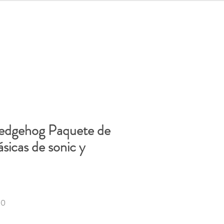
let
Iniciar sesión
Hedgehog Paquete de
ásicas de sonic y
Precio
30
de