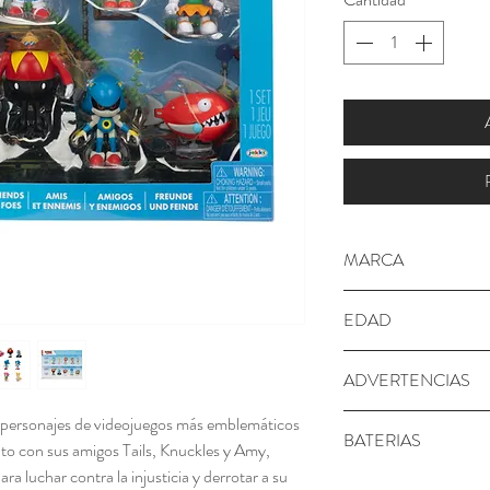
MARCA
SONIC
EDAD
+ 3 años
ADVERTENCIAS
Peligro de asfixia - P
 personajes de videojuegos más emblemáticos
BATERIAS
to con sus amigos Tails, Knuckles y Amy,
ra luchar contra la injusticia y derrotar a su
No requiere